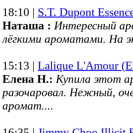
18:10 |
S.T. Dupont Essenc
Наташа :
Интересный ар
лёгкими ароматами. На 
15:13 |
Lalique L'Amour (E
Елена Н.:
Купила этот а
разочаровал. Нежный, оч
аромат....
16:35 |
Jimmy Choo Illicit F