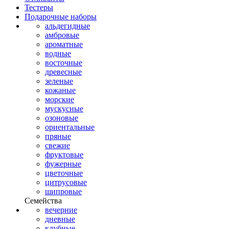
Тестеры
Подарочные наборы
альдегидные
амбровые
ароматные
водные
восточные
древесные
зеленые
кожаные
морские
мускусные
озоновые
ориентальные
пряные
свежие
фруктовые
фужерные
цветочные
цитрусовые
шипровые
Семейства
вечерние
дневные
клубные