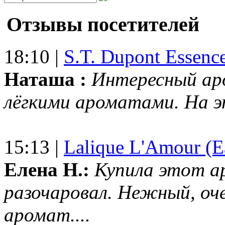
Отзывы посетителей
18:10 |
S.T. Dupont Essenc
Наташа :
Интересный ар
лёгкими ароматами. На 
15:13 |
Lalique L'Amour (E
Елена Н.:
Купила этот а
разочаровал. Нежный, оч
аромат....