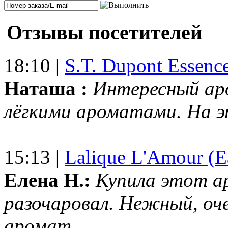
Отзывы посетителей
18:10 |
S.T. Dupont Essenc
Наташа :
Интересный ар
лёгкими ароматами. На 
15:13 |
Lalique L'Amour (E
Елена Н.:
Купила этот а
разочаровал. Нежный, оч
аромат....