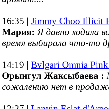
16:35 |
Jimmy Choo Illicit F
Мария:
Я давно ходила в
время выбирала что-то др
14:19 |
Bvlgari Omnia Pink
Орынгул Жаксыбаева :
сожалению нет в продаж
12:27 |
Lanvin Eclat d'Arp