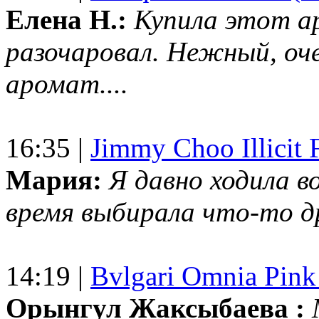
Елена Н.:
Купила этот а
разочаровал. Нежный, оч
аромат....
16:35 |
Jimmy Choo Illicit F
Мария:
Я давно ходила в
время выбирала что-то др
14:19 |
Bvlgari Omnia Pink
Орынгул Жаксыбаева :