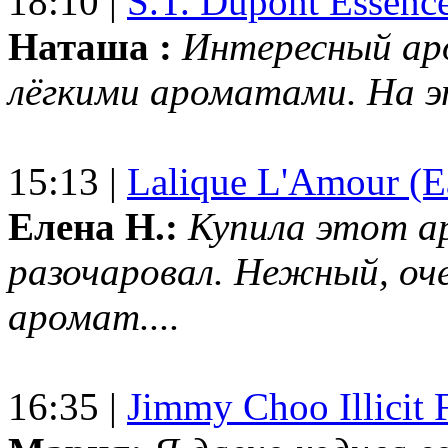
18:10 |
S.T. Dupont Essenc
Наташа :
Интересный ар
лёгкими ароматами. На 
15:13 |
Lalique L'Amour (E
Елена Н.:
Купила этот а
разочаровал. Нежный, оч
аромат....
16:35 |
Jimmy Choo Illicit F