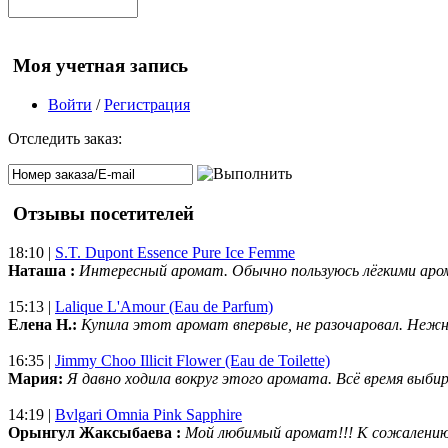
Моя учетная запись
Войти
/
Регистрация
Отследить заказ:
Отзывы посетителей
18:10 |
S.T. Dupont Essence Pure Ice Femme
Наташа :
Интересный аромат. Обычно пользуюсь лёгкими аро
15:13 |
Lalique L'Amour (Eau de Parfum)
Елена Н.:
Купила этот аромат впервые, не разочаровал. Нежн
16:35 |
Jimmy Choo Illicit Flower (Eau de Toilette)
Мария:
Я давно ходила вокруг этого аромата. Всё время выбир
14:19 |
Bvlgari Omnia Pink Sapphire
Орынгул Жаксыбаева :
Мой любимый аромат!!! К сожалени