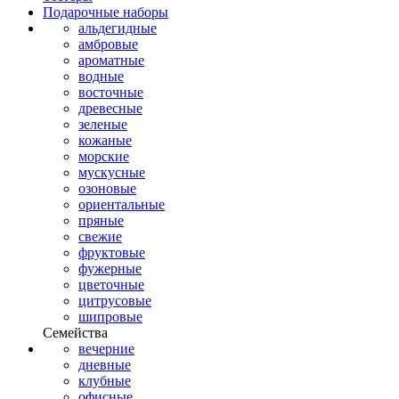
Подарочные наборы
альдегидные
амбровые
ароматные
водные
восточные
древесные
зеленые
кожаные
морские
мускусные
озоновые
ориентальные
пряные
свежие
фруктовые
фужерные
цветочные
цитрусовые
шипровые
Семейства
вечерние
дневные
клубные
офисные