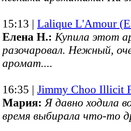
15:13 |
Lalique L'Amour (E
Елена Н.:
Купила этот а
разочаровал. Нежный, оч
аромат....
16:35 |
Jimmy Choo Illicit F
Мария:
Я давно ходила в
время выбирала что-то др