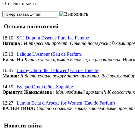
Отследить заказ:
Отзывы посетителей
18:10 |
S.T. Dupont Essence Pure Ice Femme
Наташа :
Интересный аромат. Обычно пользуюсь лёгкими аро
15:13 |
Lalique L'Amour (Eau de Parfum)
Елена Н.:
Купила этот аромат впервые, не разочаровал. Нежн
16:35 |
Jimmy Choo Illicit Flower (Eau de Toilette)
Мария:
Я давно ходила вокруг этого аромата. Всё время выбир
14:19 |
Bvlgari Omnia Pink Sapphire
Орынгул Жаксыбаева :
Мой любимый аромат!!! К сожалени
12:27 |
Lanvin Eclat d'Arpege for Women (Eau de Parfum)
ВАЛЕНТИНА:
Спасибо большое, заказываю любимые ароматы
Новости сайта