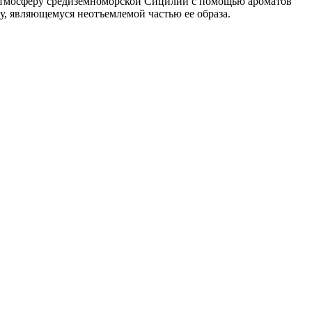
атмосферу средиземноморской Сицилии с помощью ароматов
у, являющемуся неотъемлемой частью ее образа.