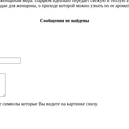
 женщинам мира. Парфюм идеально передает свежую и теплую 
здан для женщины, о приходе которой можно узнать по ее аромат
Сообщения не найдены
те символы которые Вы видите на картинке снизу.