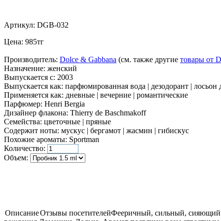
Артикул:
DGB-032
Цена:
985
тг
Производитель:
Dolce & Gabbana
(см. также другие
товары от D
Назначение:
женский
Выпускается с:
2003
Выпускается как:
парфюмированная вода | дезодорант | лосьон д
Применяется как:
дневные | вечерние | романтические
Парфюмер:
Henri Bergia
Дизайнер флакона:
Thierry de Baschmakoff
Семейства:
цветочные | пряные
Содержит ноты:
мускус | бергамот | жасмин | гибискус
Похожие ароматы:
Sportman
Количество:
Объем:
Описание
Отзывы посетителей
Фееричный, сильный, сияющий и