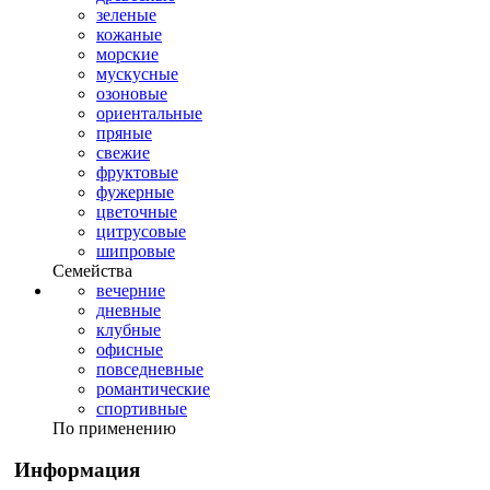
зеленые
кожаные
морские
мускусные
озоновые
ориентальные
пряные
свежие
фруктовые
фужерные
цветочные
цитрусовые
шипровые
Семейства
вечерние
дневные
клубные
офисные
повседневные
романтические
спортивные
По применению
Информация