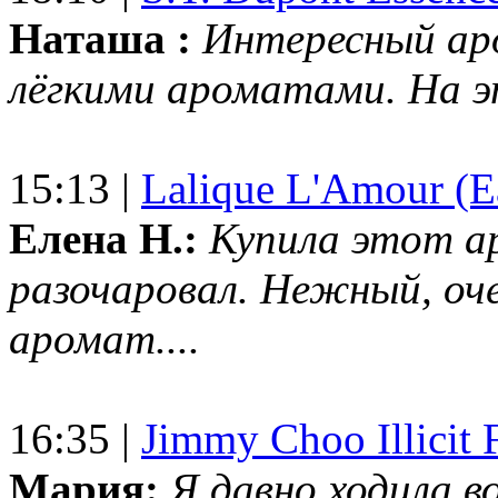
Наташа :
Интересный ар
лёгкими ароматами. На 
15:13 |
Lalique L'Amour (E
Елена Н.:
Купила этот а
разочаровал. Нежный, оч
аромат....
16:35 |
Jimmy Choo Illicit F
Мария:
Я давно ходила в