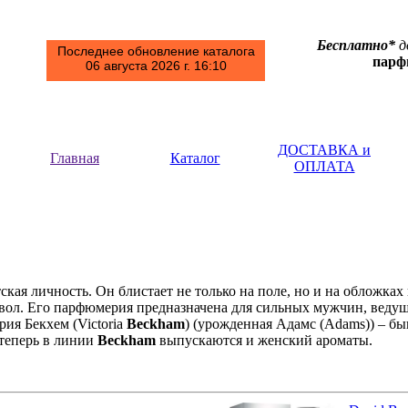
Бесплатно*
д
Последнее обновление каталога
пар
06 августа 2026 г. 16:10
ДОСТАВКА и
Главная
Каталог
ОПЛАТА
тская личность. Он блистает не только на поле, но и на обложк
вол. Его парфюмерия предназначена для сильных мужчин, ведущ
ия Бекхем (Victoria
Beckham
) (урожденная Адамс (Adams)) – бы
теперь в линии
Beckham
выпускаются и женский ароматы.