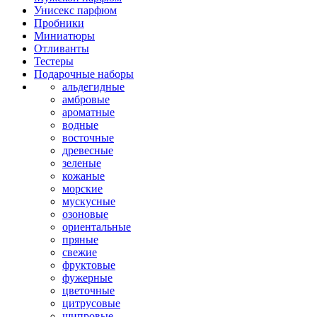
Унисекс парфюм
Пробники
Миниатюры
Отливанты
Тестеры
Подарочные наборы
альдегидные
амбровые
ароматные
водные
восточные
древесные
зеленые
кожаные
морские
мускусные
озоновые
ориентальные
пряные
свежие
фруктовые
фужерные
цветочные
цитрусовые
шипровые