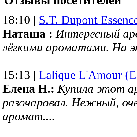
Отзывы посетителей
18:10 |
S.T. Dupont Essenc
Наташа :
Интересный ар
лёгкими ароматами. На 
15:13 |
Lalique L'Amour (E
Елена Н.:
Купила этот а
разочаровал. Нежный, оч
аромат....