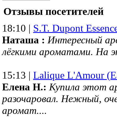
Отзывы посетителей
18:10 |
S.T. Dupont Essenc
Наташа :
Интересный ар
лёгкими ароматами. На 
15:13 |
Lalique L'Amour (E
Елена Н.:
Купила этот а
разочаровал. Нежный, оч
аромат....