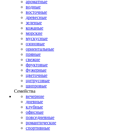
ароматные
водные
восточные
древесные
зеленые
кожаные
морские
мускусные
озоновые
ориентальные
пряные
свежие
фруктовые
фужерные
цветочные
цитрусовые
шипровые
Семейства
вечерние
дневные
клубные
офисные
повседневные
романтические
спортивные