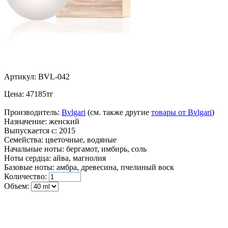
Артикул:
BVL-042
Цена:
47185
тг
Производитель:
Bvlgari
(см. также другие
товары от Bvlgari
)
Назначение:
женский
Выпускается с:
2015
Семейства:
цветочные, водяные
Начальные ноты:
бергамот, имбирь, соль
Ноты сердца:
айва, магнолия
Базовые ноты:
амбра, древесина, пчелиный воск
Количество:
Объем: