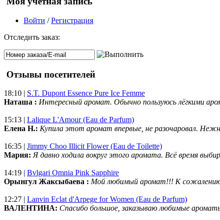
Моя учетная запись
Войти
/
Регистрация
Отследить заказ:
Отзывы посетителей
18:10 |
S.T. Dupont Essence Pure Ice Femme
Наташа :
Интересный аромат. Обычно пользуюсь лёгкими аро
15:13 |
Lalique L'Amour (Eau de Parfum)
Елена Н.:
Купила этот аромат впервые, не разочаровал. Нежн
16:35 |
Jimmy Choo Illicit Flower (Eau de Toilette)
Мария:
Я давно ходила вокруг этого аромата. Всё время выбир
14:19 |
Bvlgari Omnia Pink Sapphire
Орынгул Жаксыбаева :
Мой любимый аромат!!! К сожалени
12:27 |
Lanvin Eclat d'Arpege for Women (Eau de Parfum)
ВАЛЕНТИНА:
Спасибо большое, заказываю любимые ароматы