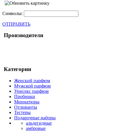
Символы:
ОТПРАВИТЬ
Производители
Категории
Женский парфюм
Мужской парфюм
Унисекс парфюм
Пробники
Миниатюры
Отливанты
Тестеры
Подарочные наборы
альдегидные
амбровые