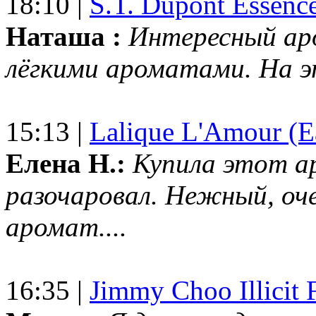
18:10 |
S.T. Dupont Essenc
Наташа :
Интересный ар
лёгкими ароматами. На 
15:13 |
Lalique L'Amour (E
Елена Н.:
Купила этот а
разочаровал. Нежный, оч
аромат....
16:35 |
Jimmy Choo Illicit F