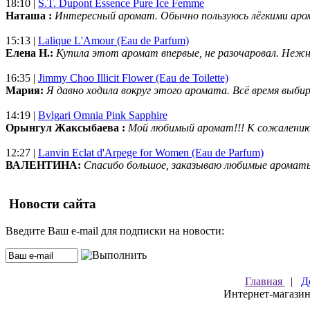
18:10 |
S.T. Dupont Essence Pure Ice Femme
Наташа :
Интересный аромат. Обычно пользуюсь лёгкими аро
15:13 |
Lalique L'Amour (Eau de Parfum)
Елена Н.:
Купила этот аромат впервые, не разочаровал. Нежн
16:35 |
Jimmy Choo Illicit Flower (Eau de Toilette)
Мария:
Я давно ходила вокруг этого аромата. Всё время выбир
14:19 |
Bvlgari Omnia Pink Sapphire
Орынгул Жаксыбаева :
Мой любимый аромат!!! К сожалени
12:27 |
Lanvin Eclat d'Arpege for Women (Eau de Parfum)
ВАЛЕНТИНА:
Спасибо большое, заказываю любимые ароматы
Новости сайта
Введите Ваш e-mail для подписки на новости:
Главная
|
Д
Интернет-магазин 