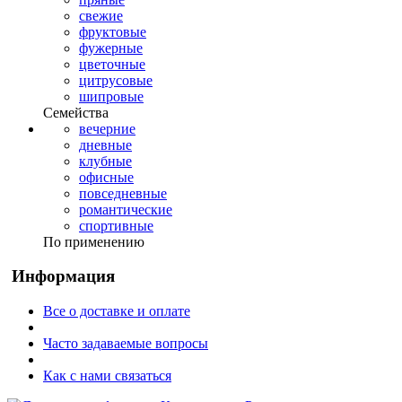
свежие
фруктовые
фужерные
цветочные
цитрусовые
шипровые
Семейства
вечерние
дневные
клубные
офисные
повседневные
романтические
спортивные
По применению
Информация
Все о доставке и оплате
Часто задаваемые вопросы
Как с нами связаться