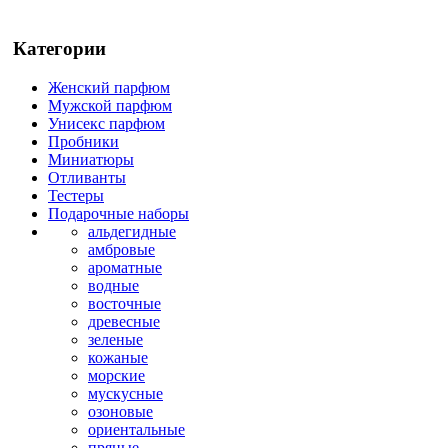
Категории
Женский парфюм
Мужской парфюм
Унисекс парфюм
Пробники
Миниатюры
Отливанты
Тестеры
Подарочные наборы
альдегидные
амбровые
ароматные
водные
восточные
древесные
зеленые
кожаные
морские
мускусные
озоновые
ориентальные
пряные