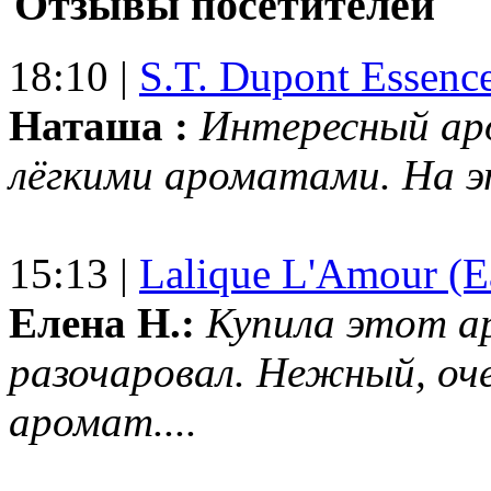
Отзывы посетителей
18:10 |
S.T. Dupont Essenc
Наташа :
Интересный ар
лёгкими ароматами. На 
15:13 |
Lalique L'Amour (E
Елена Н.:
Купила этот а
разочаровал. Нежный, оч
аромат....