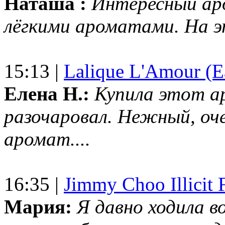
Наташа :
Интересный ар
лёгкими ароматами. На 
15:13 |
Lalique L'Amour (E
Елена Н.:
Купила этот а
разочаровал. Нежный, оч
аромат....
16:35 |
Jimmy Choo Illicit F
Мария:
Я давно ходила в