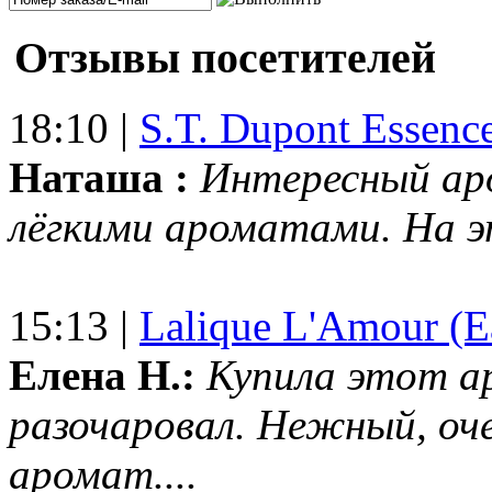
Отзывы посетителей
18:10 |
S.T. Dupont Essenc
Наташа :
Интересный ар
лёгкими ароматами. На 
15:13 |
Lalique L'Amour (E
Елена Н.:
Купила этот а
разочаровал. Нежный, оч
аромат....