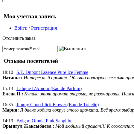
Моя учетная запись
Войти
/
Регистрация
Отследить заказ:
Отзывы посетителей
18:10 |
S.T. Dupont Essence Pure Ice Femme
Наташа :
Интересный аромат. Обычно пользуюсь лёгкими аро
15:13 |
Lalique L'Amour (Eau de Parfum)
Елена Н.:
Купила этот аромат впервые, не разочаровал. Нежн
16:35 |
Jimmy Choo Illicit Flower (Eau de Toilette)
Мария:
Я давно ходила вокруг этого аромата. Всё время выбир
14:19 |
Bvlgari Omnia Pink Sapphire
Орынгул Жаксыбаева :
Мой любимый аромат!!! К сожалени