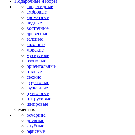
Подарочные наборы
альдегидные
амбровые
ароматные
водные
восточные
древесные
зеленые
кожаные
морские
мускусные
озоновые
ориентальные
пряные
свежие
фруктовые
фужерные
цветочные
цитрусовые
шипровые
Семейства
вечерние
дневные
клубные
офисные