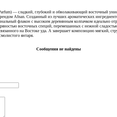
de Parfum) — сладкий, глубокий и обволакивающий восточный у
ендом Afnan. Созданный из лучших ароматических ингредиенто
инальный флакон с высоким деревянным колпачком идеально отр
ряностью восточных специй, перемешанных с нежной сладостью
связанного на Востоке уда. А завершает композицию мягкий, ст
смолистого янтаря.
Сообщения не найдены