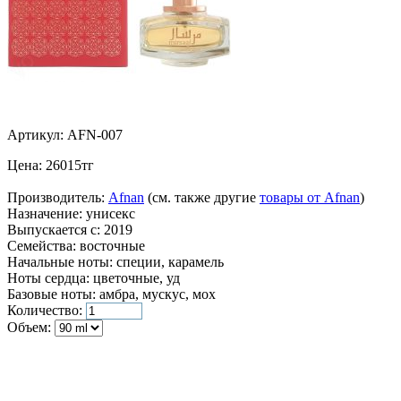
Артикул:
AFN-007
Цена:
26015
тг
Производитель:
Afnan
(см. также другие
товары от Afnan
)
Назначение:
унисекс
Выпускается с:
2019
Семейства:
восточные
Начальные ноты:
специи, карамель
Ноты сердца:
цветочные, уд
Базовые ноты:
амбра, мускус, мох
Количество:
Объем: