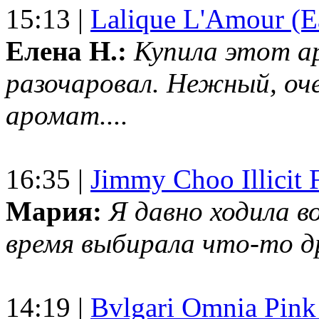
15:13 |
Lalique L'Amour (E
Елена Н.:
Купила этот а
разочаровал. Нежный, оч
аромат....
16:35 |
Jimmy Choo Illicit F
Мария:
Я давно ходила в
время выбирала что-то др
14:19 |
Bvlgari Omnia Pink