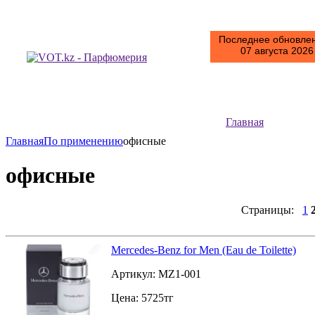
Последнее обновлен
07 августа 2026 
Главная
Главная
По применению
офисные
офисные
Страницы:
1
Mercedes-Benz for Men (Eau de Toilette)
Артикул:
MZ1-001
Цена:
5725
тг