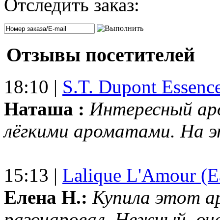
Отследить заказ:
Отзывы посетителей
18:10 |
S.T. Dupont Essenc
Наташа :
Интересный ар
лёгкими ароматами. На 
15:13 |
Lalique L'Amour (E
Елена Н.:
Купила этот а
разочаровал. Нежный, оч