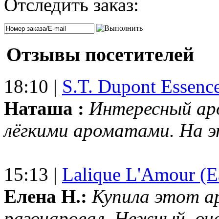
Отследить заказ:
Отзывы посетителей
18:10 |
S.T. Dupont Essenc
Наташа :
Интересный ар
лёгкими ароматами. На 
15:13 |
Lalique L'Amour (E
Елена Н.:
Купила этот а
разочаровал. Нежный, оч