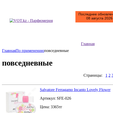
Последнее обновлен
08 августа 2026 
Главная
Главная
По применению
повседневные
повседневные
Страницы:
1
2
Salvatore Ferragamo Incanto Lovely Flower
Артикул:
SFE-026
Цена:
3365
тг