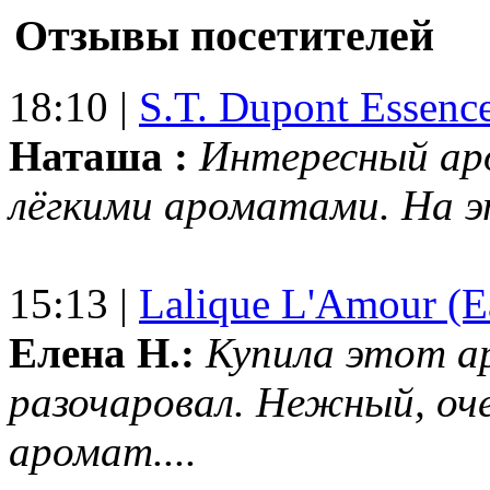
Отзывы посетителей
18:10 |
S.T. Dupont Essenc
Наташа :
Интересный ар
лёгкими ароматами. На 
15:13 |
Lalique L'Amour (E
Елена Н.:
Купила этот а
разочаровал. Нежный, оч
аромат....