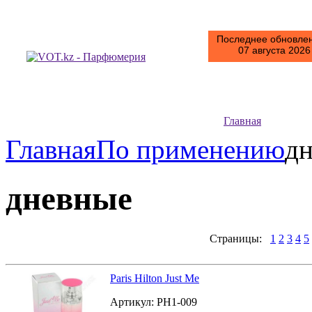
Последнее обновлен
07 августа 2026 
Главная
Главная
По применению
д
дневные
Страницы:
1
2
3
4
5
Paris Hilton Just Me
Артикул:
PH1-009