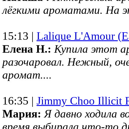
лёгкими ароматами. На 
15:13 |
Lalique L'Amour (E
Елена Н.:
Купила этот а
разочаровал. Нежный, оч
аромат....
16:35 |
Jimmy Choo Illicit F
Мария:
Я давно ходила в
время выбирала что-то др